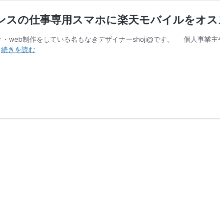
ランスの仕事専用スマホに楽天モバイルをオス
・web制作をしている名もなきデザイナーshoji@です。 個人事業
【1
…
続きを読む
年
間
通
話
料
と
通
信
量
が
無
料】
フ
リ
ー
ラ