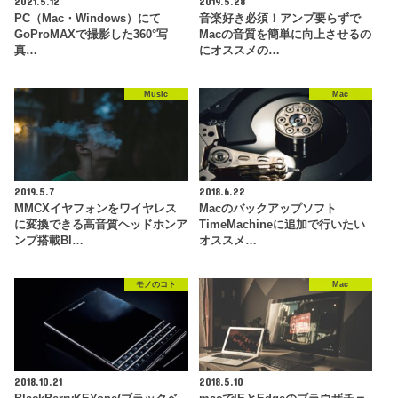
2021.5.12
2019.5.28
PC（Mac・Windows）にて
音楽好き必須！アンプ要らずで
GoProMAXで撮影した360°写
Macの音質を簡単に向上させるの
真…
にオススメの…
Music
Mac
2019.5.7
2018.6.22
MMCXイヤフォンをワイヤレス
Macのバックアップソフト
に変換できる高音質ヘッドホンア
TimeMachineに追加で行いたい
ンプ搭載Bl…
オススメ…
モノのコト
Mac
2018.10.21
2018.5.10