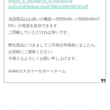
lPf6xV_S_yMXjfsPV5_Iy7ABSiuV-W
sUZLlXvf58i0fzwLA5cB7fMHGZf0H9
tFDFg
当該製品はお使いの機器へ3500mAh（=5000mAh×7
0%）の電源を提供できます。
ご理解していただければ幸いです。
弊社製品につきましてご不明点等御座いましたら、
お気軽にご連絡
ください。
今後ともよろしくお願い申し上げます。
Anker
カスタマーサポートチーム