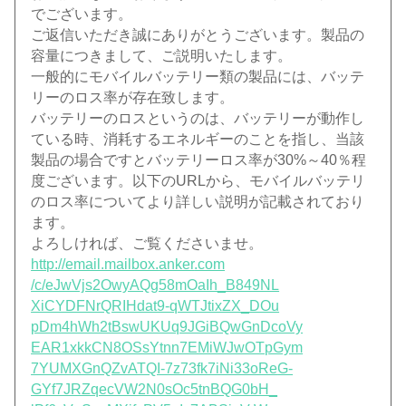
でござい
ます。
ご返信いただき誠にありがとうございます。製品の
容量につきまして、ご説明いたします。
一般的にモバイルバッテリー類の製品には、バッテ
リーのロス率が
存在致します。
バッテリーのロスというのは、バッテリーが動作し
ている時、消耗
するエネルギーのことを指し、当該
製品の場合ですとバッテリーロ
ス率が30%～40％程
度ございます。以下のURLから、モバイルバッテリ
のロス率についてより詳しい
説明が記載されており
ます。
よろしければ、ご覧くださいませ。
http://email.mailbox.
anker
.com
/c/eJwVjs2OwyAQg58mOaIh_B849NL
XiCYDFNrQRIHdat9-qWTJtixZX_DOu
pDm4hWh2tBswUKUq9JGiBQwGnDcoVy
EAR1xkkCN8OSsYtnn7EMiWJwOTpGym
7YUMXGnQZvATQI-7z73fk7iNi33oRe
G-
GYf7JRZqecVW2N0sOc5tnBQG0bH_