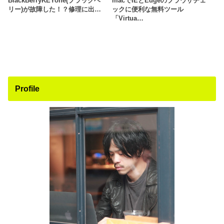
BlackBerryKEYone(ブラックベ
macでIEとEdgeのブラウザチェ
リー)が故障した！？修理に出…
ックに便利な無料ツール
「Virtua…
Profile