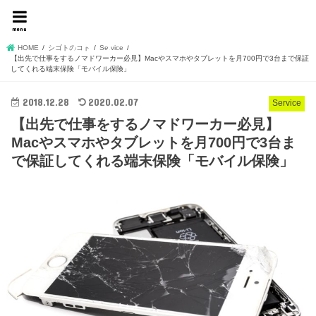
名もなきフリーランスデ
menu
ザイナーshojiの独り言
HOME
シゴトのコト
Service
【出先で仕事をするノマドワーカー必見】Macやスマホやタブレットを月700円で3台まで保証
してくれる端末保険「モバイル保険」
2018.12.28
2020.02.07
Service
【出先で仕事をするノマドワーカー必見】
Macやスマホやタブレットを月700円で3台ま
で保証してくれる端末保険「モバイル保険」