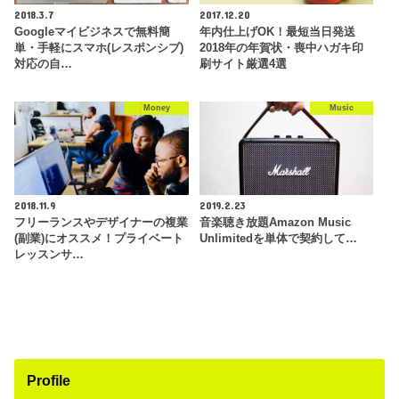
2018.3.7
2017.12.20
Googleマイビジネスで無料簡
年内仕上げOK！最短当日発送
単・手軽にスマホ(レスポンシブ)
2018年の年賀状・喪中ハガキ印
対応の自…
刷サイト厳選4選
Money
Music
2018.11.9
2019.2.23
フリーランスやデザイナーの複業
音楽聴き放題Amazon Music
(副業)にオススメ！プライベート
Unlimitedを単体で契約して…
レッスンサ…
Profile