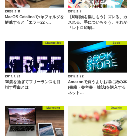
2020.3.11
2018.3.9
MacOS Catalinaでzipフォルダを
【印刷物を楽しもう】ズレる、カ
解凍すると「エラー22 -…
スれる、手についちゃう。それが
「レトロ印刷…
Change Job
Book
2017.7.23
2019.3.22
30歳を過ぎてフリーランスを目
Amazonで買うよりお得に紙の本
指す理由とは
(書籍・参考書・雑誌)を購入する
ネット…
Marketing
Graphic