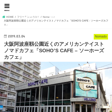
名もなきフリーランスデ
menu
ザイナーshojiの独り言
HOME
フリーランスのコト
Nomado
大阪阿波座靱公園近くのアメリカンテイストノマドカフェ「SOHO'S CAFE - ソーホーズカフ
ェ」
2019.03.04
Nomado
大阪阿波座靱公園近くのアメリカンテイスト
ノマドカフェ「SOHO’S CAFE – ソーホーズ
カフェ」