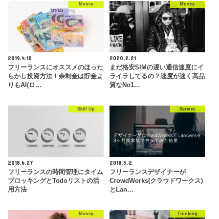
Money
Money
2019.4.10
2020.2.21
フリーランスにオススメのほった
まだ格安SIMの遅い通信速度にイ
らかし投資方法！余剰金は貯金よ
ライラしてるの？速度が速く高品
りもAI(ロ…
質なNo1…
Skill Up
Service
2018.6.27
2018.5.2
フリーランスの時間管理にタイム
フリーランスデザイナーが
ブロッキングとTodoリストの活
CrowdWorks(クラウドワークス)
用方法
とLan…
Money
Thinking