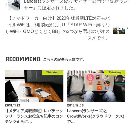
Lancers(ランサーズ)のデザイナー部門で「認定ラン
サー」に認定されました。
【ノマドワーカー向け】2020年版最新LTE対応モバ
イルWiFiは、利用状況により「STAR WiFi・縛りな
しWiFi・GMOとくとくBB」の3つから選ぶのがオス
スメです。
RECOMMEND
こちらの記事も人気です。
Thinking
Thinking
2018.11.21
2018.12.30
【メディア掲載情報】レバテック
Lancers(ランサーズ)と
フリーランスお役立ち記事のコン
CrowdWorks(クラウドワークス)
テンツ企画に…
で…