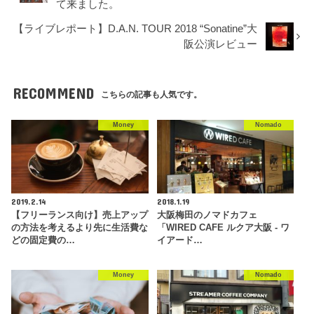
て来ました。
【ライブレポート】D.A.N. TOUR 2018 “Sonatine”大
阪公演レビュー
RECOMMEND
こちらの記事も人気です。
Money
Nomado
2019.2.14
2018.1.19
【フリーランス向け】売上アップ
大阪梅田のノマドカフェ
の方法を考えるより先に生活費な
「WIRED CAFE ルクア大阪 - ワ
どの固定費の…
イアード…
Money
Nomado