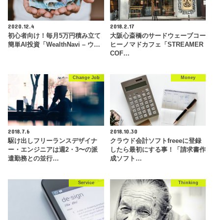
2020.12.4
2018.2.17
初心者向け！毎月5万円積み立て
大阪心斎橋のサードウェーブコー
簡単AI投資「WealthNavi – ウ…
ヒーノマドカフェ「STREAMER
COF…
Change Job
Money
2018.7.6
2018.10.30
駆け出しフリーランスデザイナ
クラウド会計ソフトfreeeに登録
ー・エンジニアは週2・3〜の派
したら最初にする事！「請求書作
遣勤務との並行…
成ソフト…
Service
Thinking