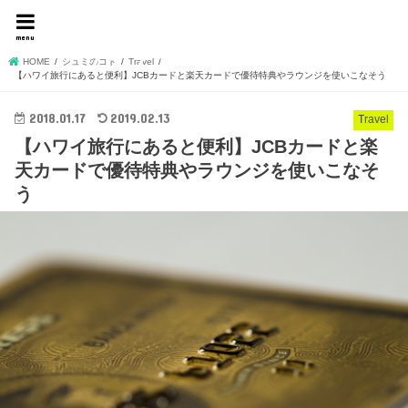
名もなきフリーランスデ
menu
ザイナーshojiの独り言
HOME
シュミのコト
Travel
【ハワイ旅行にあると便利】JCBカードと楽天カードで優待特典やラウンジを使いこなそう
2018.01.17
2019.02.13
Travel
【ハワイ旅行にあると便利】JCBカードと楽
天カードで優待特典やラウンジを使いこなそ
う