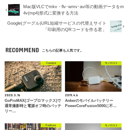
Mac版VLCでmkv・flv･wmv･avi等の動画データをm
4v(mp4)形式に変換する方法
Google(グーグル)URL短縮サービスの代替えサイト
「印刷用のQRコードを作る君」
RECOMMEND
こちらの記事も人気です。
Camera
モノのコト
2020.5.16
2019.4.6
GoProMAX(ゴープロマックス)で
Ankerのモバイルバッテリー
通常撮影時と電源オフ時のバッテ
PowerCoreFusion5000に不…
リー…
Fashion
モノのコト