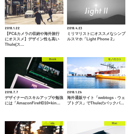
2018.1.22
2018.4.23
【PC&カメラの収納や海外旅行
ミリマリストにオススメなシンプ
にオススメ】デザイン性も高い
ルスマホ「Light Phone 2」
Thule(ス…
Book
モノのコト
2018.7.7
2018.1.26
デザイナーのスキルアップや勉強
海外通販サイト「webtogs - ウェ
には「AmazonFireHD10×kin…
ブトグス」でThuleのバックパ…
etc
Mac