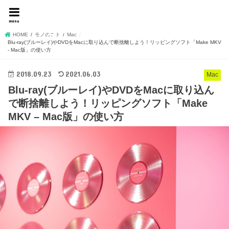
名もなきフリーランスデ
menu
ザイナーshojiの独り言
HOME
モノのコト
Mac
Blu-ray(ブルーレイ)やDVDをMacに取り込んで断捨離しよう！リッピングソフト「Make MKV
- Mac版」の使い方
2018.09.23
2021.06.03
Mac
Blu-ray(ブルーレイ)やDVDをMacに取り込ん
で断捨離しよう！リッピングソフト「Make
MKV – Mac版」の使い方