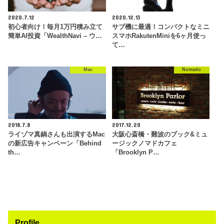
2020.7.12
2020.12.13
初心者向け！毎月1万円積み立て
サブ機に最適！コンパクトなミニ
簡単AI投資「WealthNavi – ウ…
スマホRakutenMiniを6ヶ月使っ
て…
Mac
Nomado
2018.7.8
2017.12.20
ライゾマ真鍋さんも出演するMac
大阪心斎橋・難波のブック&ミュ
の新広告キャンペーン「Behind
ージックノマドカフェ
th…
「Brooklyn P…
Profile