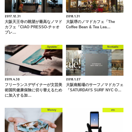
2017.12.31
2018.1.31
大阪天王寺の眺望が最高なノマド
大阪堺のノマドカフェ「The
カフェ「CIAO PRESSO-チャオ
Coffee Bean & Tea Lea…
プレ…
System
Nomado
2019.4.30
2018.1.27
フリーランスデザイナーが文芸美
大阪南船場のサーフノマドカフェ
術国民健康保険に切り替えるため
「SATURDAYS SURF NYC O…
に加入する加…
Money
etc