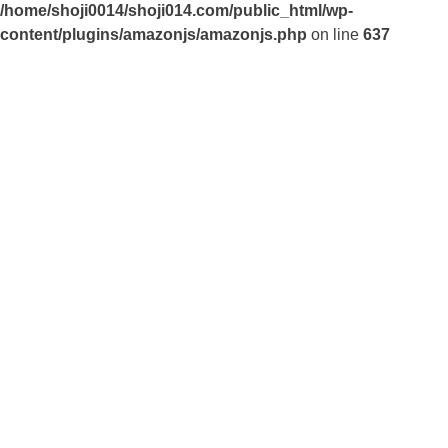
/home/shoji0014/shoji014.com/public_html/wp-
content/plugins/amazonjs/amazonjs.php
on line
637